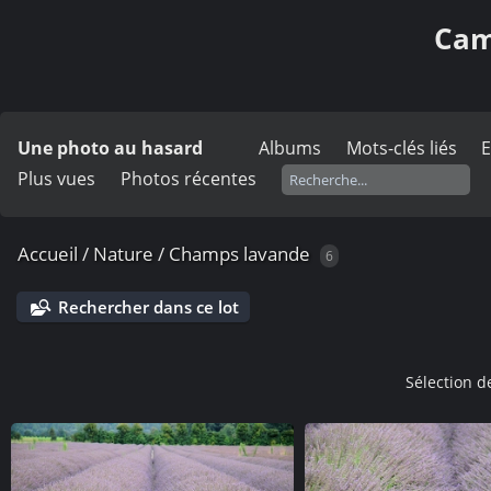
Cami
Une photo au hasard
Albums
Mots-clés liés
E
Plus vues
Photos récentes
Accueil
/
Nature
/
Champs lavande
6
Rechercher dans ce lot
Sélection d