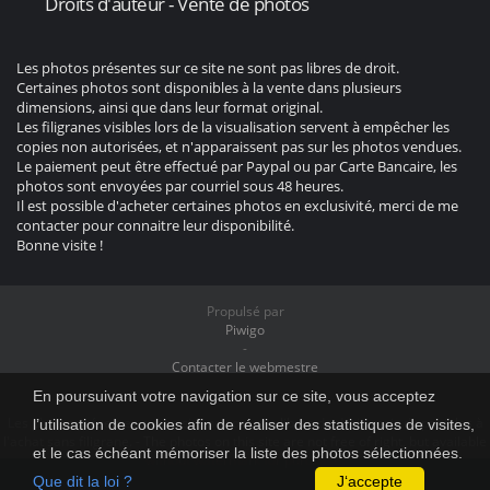
Droits d'auteur - Vente de photos
Les photos présentes sur ce site ne sont pas libres de droit.
Certaines photos sont disponibles à la vente dans plusieurs
dimensions, ainsi que dans leur format original.
Les filigranes visibles lors de la visualisation servent à empêcher les
copies non autorisées, et n'apparaissent pas sur les photos vendues.
Le paiement peut être effectué par Paypal ou par Carte Bancaire, les
photos sont envoyées par courriel sous 48 heures.
Il est possible d'acheter certaines photos en exclusivité, merci de me
contacter pour connaitre leur disponibilité.
Bonne visite !
Propulsé par
Piwigo
-
Contacter le webmestre
En poursuivant votre navigation sur ce site, vous acceptez
Les photos présentes sur ce site ne sont pas libres de droit, mais disponibles à
l’utilisation de cookies afin de réaliser des statistiques de visites,
l'achat sans filigrane. - The photos on this site are not free of right, but available
et le cas échéant mémoriser la liste des photos sélectionnées.
without watermark for purchase.
Que dit la loi ?
J‘accepte