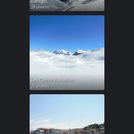
Bareges
28 photos
Les Carroz-d Araches
21 photos